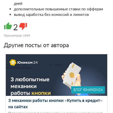
дней
дополнительные повышенные ставки по офферам
вывод заработка без комиссий и лимитов
thumb_up
2
thumb_down
Просмотров: 1969
Другие посты от автора
БЛОГ ЮНИКОМ24
3 механики работы кнопки «Купить в кредит»
на сайтах