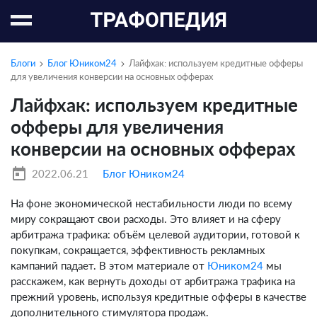
Блоги
Блог Юником24
Лайфхак: используем кредитные офферы
для увеличения конверсии на основных офферах
Лайфхак: используем кредитные
офферы для увеличения
конверсии на основных офферах
today
2022.06.21
Блог Юником24
На фоне экономической нестабильности люди по всему
миру сокращают свои расходы. Это влияет и на сферу
арбитража трафика: объём целевой аудитории, готовой к
покупкам, сокращается, эффективность рекламных
кампаний падает. В этом материале от
Юником24
мы
расскажем, как вернуть доходы от арбитража трафика на
прежний уровень, используя кредитные офферы в качестве
дополнительного стимулятора продаж.