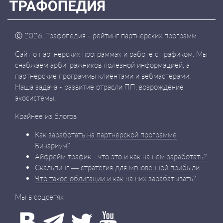
Ⓒ
2026, Трафопедия - рейтинг партнерских программ
Сайт о партнерских программах и работе с трафиком. Мы
снабжаем арбитражников полезной информацией, а
партнерские программы клиентами и вебмастерами.
Наша задача - развитие отрасли ПП, возрождение
экосистемы.
Крайнее из блогов
Как заработать на партнерской программе
Бинариум?
Айфрейм трафик - что это и как на нём заработать?
Скальпинг — стратегия для мгновенной прибыли
Что такое облигации и как на них зарабатывать?
Мы в соцсетях