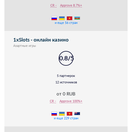
CR -
Approve 8.7%+
и еще 56 стран
1xSlots - онлайн казино
Азартные игры
0.8/5
5 партнерок
12 источников
от 0 RUB
CR -
Approve 100%+
и еще 229 стран