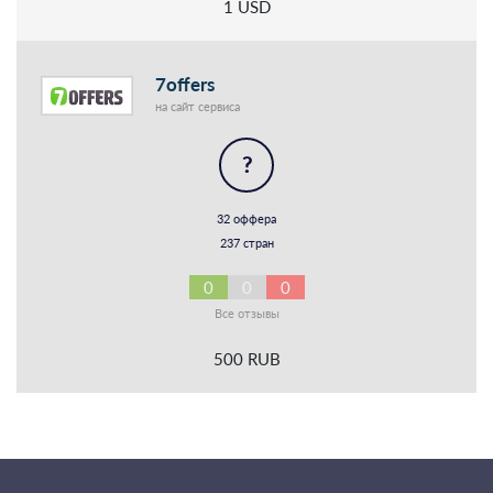
1 USD
7offers
на сайт сервиса
?
32 оффера
237 стран
0
0
0
Все отзывы
500 RUB