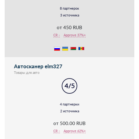
8 партнерок
3 источника
от 450 RUB
CR -
Approve 37%+
Автосканер elm327
Товары для авто
4/5
4 партнерки
2 источника
от 500.00 RUB
CR -
Approve 62%+