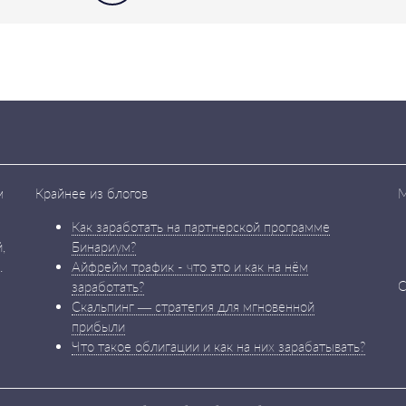
м
Крайнее из блогов
М
Как заработать на партнерской программе
,
Бинариум?
.
Айфрейм трафик - что это и как на нём
С
заработать?
Скальпинг — стратегия для мгновенной
прибыли
Что такое облигации и как на них зарабатывать?