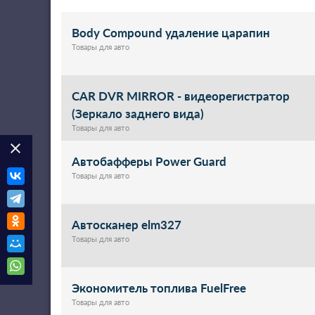
Body Compound удаление царапин
Товары для авто
CAR DVR MIRROR - видеорегистратор
(Зеркало заднего вида)
Товары для авто
clear
Автобафферы Power Guard
Товары для авто
Автосканер elm327
Товары для авто
Экономитель топлива FuelFree
Товары для авто