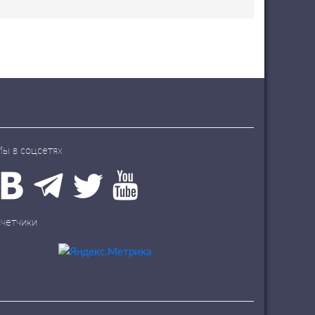
ы в соцсетях
четчики