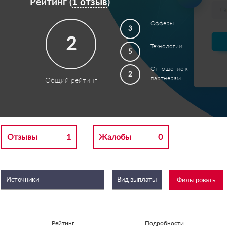
Рейтинг (
1 отзыв
)
Офферы
3
2
Технологии
5
Отношение к
2
партнерам
Общий рейтинг
Отзывы
1
Жалобы
0
Рейтинг
Подробности