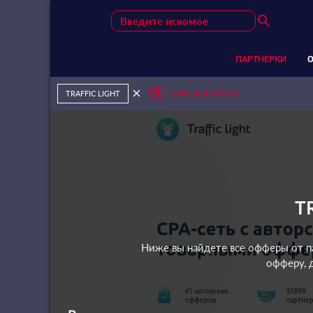
search
ПАРТНЕРКИ
local_atm
close
TRAFFIC LIGHT
2500₽ ЗА КОНТЕНТ
T
Ниже вы найдете все офферы от па
офферу, 