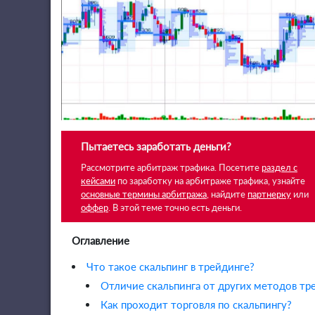
Пытаетесь заработать деньги?
Рассмотрите арбитраж трафика. Посетите
раздел с
кейсами
по заработку на арбитраже трафика, узнайте
основные термины арбитража
, найдите
партнерку
или
оффер
. В этой теме точно есть деньги.
Оглавление
Что такое скальпинг в трейдинге?
Отличие скальпинга от других методов тр
Как проходит торговля по скальпингу?