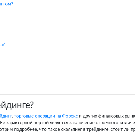
ингом?
га?
ейдинге?
йдинг
,
торговые операции на Форекс
и других финансовых рынка
 Ее характерной чертой является заключение огромного количе
отрим подробнее, что такое скальпинг в трейдинге, стоит ли п