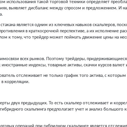
ом использования такой торговой техники определяет преобла
иях, выявляет дисбаланс между спросом и предложением. И на
а.
стакана является одним из ключевых навыков скальперов, пос
отивления в краткосрочной перспективе, а их исполнение расс
алом к тому, что трейдер может поймать движение цены на не
заимосвязи всех рынков. Поэтому трейдеры, придерживающиеся 
 иностранные индексы, товарные активы, скачки курсов валют 
ователь отслеживает не только график того актива, с которым
 в корреляции.
ерты двух предыдущих. То есть скальпер отслеживает и корр
и гибридного скальпинга предполагает учет и анализ большого
говых операций при гибридном скальпинге является отслежив