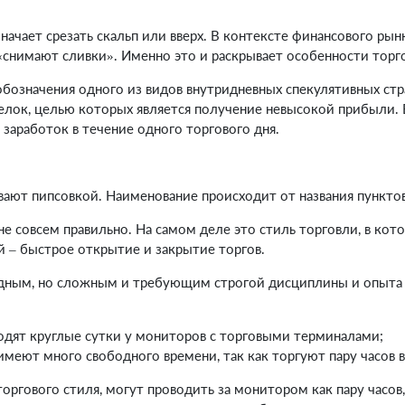
значает срезать скальп или вверх. В контексте финансового рын
снимают сливки». Именно это и раскрывает особенности торго
обозначения одного из видов внутридневных спекулятивных стр
лок, целью которых является получение невысокой прибыли. В
заработок в течение одного торгового дня.
вают пипсовкой. Наименование происходит от названия пунктов 
 не совсем правильно. На самом деле это стиль торговли, в к
й – быстрое открытие и закрытие торгов.
одным, но сложным и требующим строгой дисциплины и опыта 
одят круглые сутки у мониторов с торговыми терминалами;
имеют много свободного времени, так как торгуют пару часов в
ргового стиля, могут проводить за монитором как пару часов, 