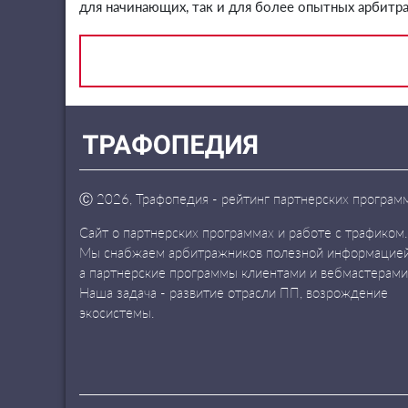
для начинающих, так и для более опытных арбитр
Ⓒ
2026, Трафопедия - рейтинг партнерских програм
Сайт о партнерских программах и работе с трафиком.
Мы снабжаем арбитражников полезной информацией
а партнерские программы клиентами и вебмастерами
Наша задача - развитие отрасли ПП, возрождение
экосистемы.