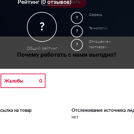
Рейтинг (
0 отзывов
)
Офферы
?
?
Технологии
?
Отношение к
?
партнерам
Общий рейтинг
Жалобы
0
сылка на товар
Отслеживание источника ли
нет