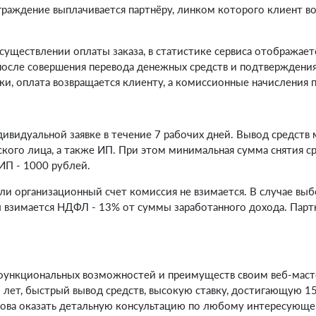
аграждение выплачивается партнёру, линком которого клиент в
осуществлении оплаты заказа, в статистике сервиса отображае
осле совершения перевода денежных средств и подтверждения к
ки, оплата возвращается клиенту, а комиссионные начисления п
ивидуальной заявке в течение 7 рабочих дней. Вывод средств
ского лица, а также ИП. При этом минимальная сумма снятия
 ИП - 1000 рублей.
и организационный счет комиссия не взимается. В случае вы
ы взимается НДФЛ - 13% от суммы заработанного дохода. Парт
функциональных возможностей и преимуществ своим веб-масте
 лет, быстрый вывод средств, высокую ставку, достигающую 1
това оказать детальную консультацию по любому интересующе