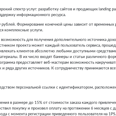
рокий спектр услуг: разработку сайтов и продающих landing p
оддержку информационного ресурса.
 рублей. Формирование конечной цены зависит от временных 
ся комплексные услуги.
я возможность для получения дополнительного источника дохо
астником проекта может каждый пользователь сервиса, прошед
ривлекать клиентов абсолютно любыми доступными средствами:
териалы. В их число входят баннеры и статьи различного форм
ограмма предоставляет веб-мастерам возможность накручивать 
 и ряда других источников. К сотрудничеству принимаются вс
средством персональной ссылки с идентификатором, расположе
ения в размере до 15% от стоимости заказа каждого привлече
ествил покупку и произвел оплату на протяжении 6 месяцев с 
иода с момента регистрации приведенного пользователя на 1PS