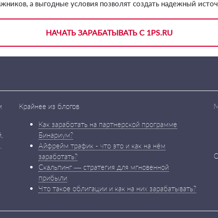
ажников, а выгодные условия позволят создать надежный исто
НАЧАТЬ ЗАРАБАТЫВАТЬ С 1PS.RU
м
Крайнее из блогов
М
Как заработать на партнерской программе
,
Бинариум?
.
Айфрейм трафик - что это и как на нём
С
заработать?
Скальпинг — стратегия для мгновенной
прибыли
Что такое облигации и как на них зарабатывать?