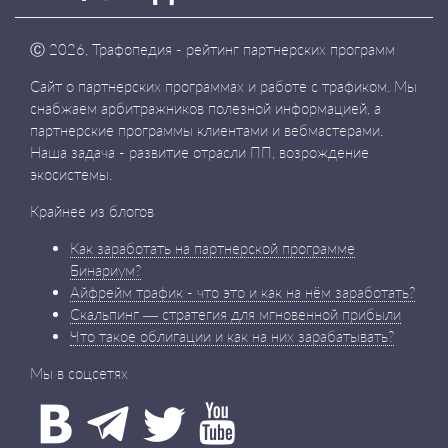
Ⓒ
2026, Трафопедия - рейтинг партнерских программ
Сайт о партнерских программах и работе с трафиком. Мы
снабжаем арбитражников полезной информацией, а
партнерские программы клиентами и вебмастерами.
Наша задача - развитие отрасли ПП, возрождение
экосистемы.
Крайнее из блогов
Как заработать на партнерской программе
Бинариум?
Айфрейм трафик - что это и как на нём заработать?
Скальпинг — стратегия для мгновенной прибыли
Что такое облигации и как на них зарабатывать?
Мы в соцсетях