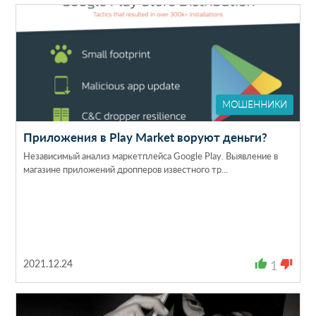
МОШЕННИКИ
Приложения в Play Market воруют деньги?
Независимый анализ маркетплейса Google Play. Выявление в
магазине приложений дропперов известного тр...
2021.12.24
thumb_up
1
thumb_down