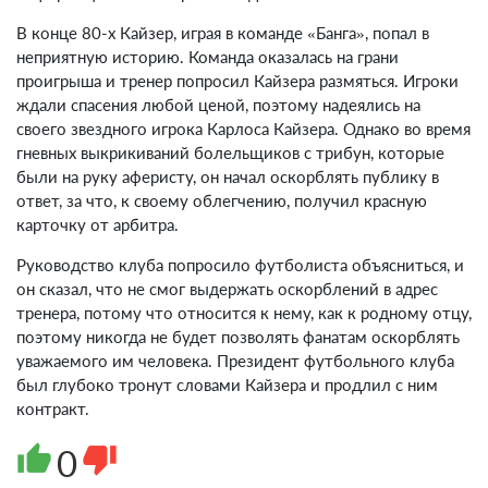
В конце 80-х Кайзер, играя в команде «Банга», попал в
неприятную историю. Команда оказалась на грани
проигрыша и тренер попросил Кайзера размяться. Игроки
ждали спасения любой ценой, поэтому надеялись на
своего звездного игрока Карлоса Кайзера. Однако во время
гневных выкрикиваний болельщиков с трибун, которые
были на руку аферисту, он начал оскорблять публику в
ответ, за что, к своему облегчению, получил красную
карточку от арбитра.
Руководство клуба попросило футболиста объясниться, и
он сказал, что не смог выдержать оскорблений в адрес
тренера, потому что относится к нему, как к родному отцу,
поэтому никогда не будет позволять фанатам оскорблять
уважаемого им человека. Президент футбольного клуба
был глубоко тронут словами Кайзера и продлил с ним
контракт.
thumb_up
0
thumb_down