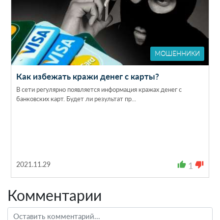
МОШЕННИКИ
Как избежать кражи денег с карты?
В сети регулярно появляется информация кражах денег с
банковских карт. Будет ли результат пр...
2021.11.29
thumb_up
1
thumb_down
Комментарии