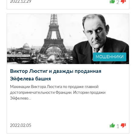
2022.12.29
thumb_up
2
thumb_down
МОШЕННИКИ
Виктор Люстиг и дважды проданная
Эйфелева башня
Махинации Виктора Люстига по продаже главной
достопримечательности Франции. Истории продажи
Эйфелево...
2022.02.05
thumb_up
1
thumb_down