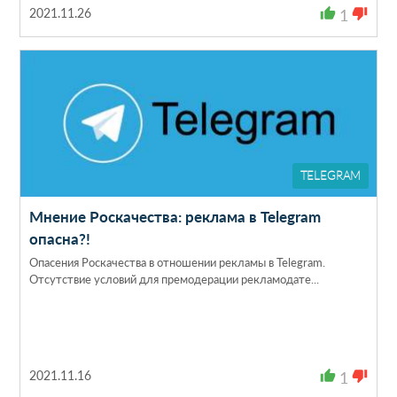
2021.11.26
thumb_up
1
thumb_down
TELEGRAM
Мнение Роскачества: реклама в Telegram
опасна?!
Опасения Роскачества в отношении рекламы в Telegram.
Отсутствие условий для премодерации рекламодате...
2021.11.16
thumb_up
1
thumb_down