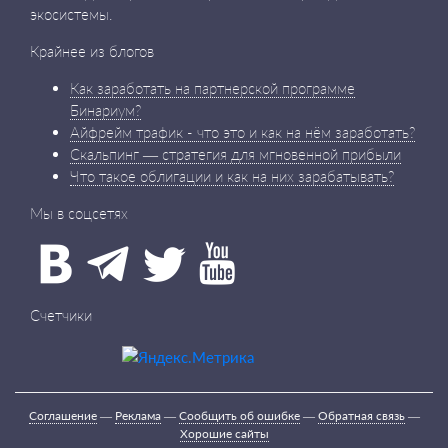
экосистемы.
Крайнее из блогов
Как заработать на партнерской программе
Бинариум?
Айфрейм трафик - что это и как на нём заработать?
Скальпинг — стратегия для мгновенной прибыли
Что такое облигации и как на них зарабатывать?
Мы в соцсетях
Счетчики
Соглашение
—
Реклама
—
Сообщить об ошибке
—
Обратная связь
—
Хорошие сайты