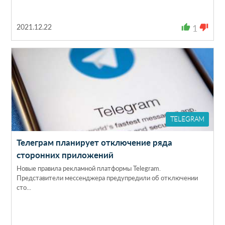
2021.12.22
thumb_up
1
thumb_down
TELEGRAM
Телеграм планирует отключение ряда
сторонних приложений
Новые правила рекламной платформы Telegram.
Представители мессенджера предупредили об отключении
сто...