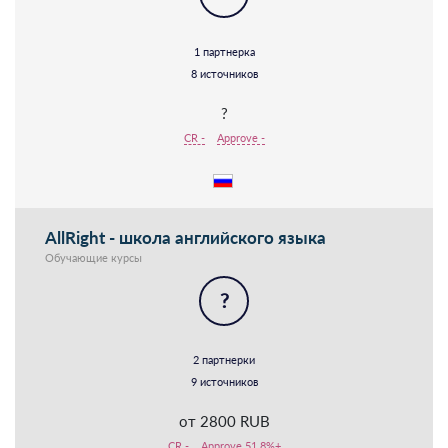
1 партнерка
8 источников
?
CR -
Approve -
AllRight - школа английского языка
Обучающие курсы
?
2 партнерки
9 источников
от 2800 RUB
CR -
Approve 51.8%+