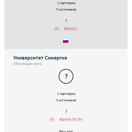
1 партнерка
9 источников
?
CR -
Approve -
Университет Синергия
Обучающие курсы
?
1 партнерка
5 источников
?
CR -
Approve 54.1%+
Весь мир