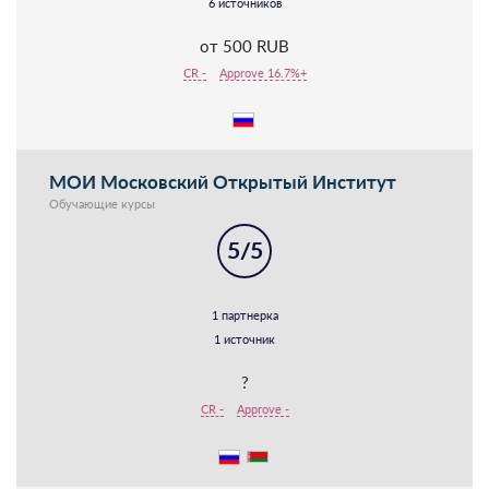
6 источников
от 500 RUB
CR -
Approve 16.7%+
МОИ Московский Открытый Институт
Обучающие курсы
5/5
1 партнерка
1 источник
?
CR -
Approve -