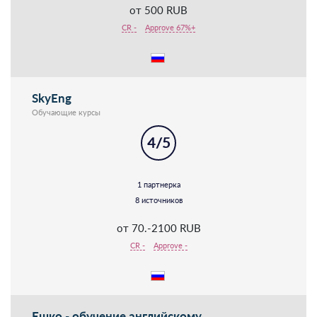
от 500 RUB
CR -
Approve 67%+
SkyEng
Обучающие курсы
4/5
1 партнерка
8 источников
от 70.-2100 RUB
CR -
Approve -
Ешко - обучение английскому