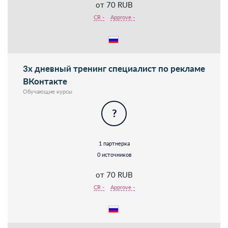
от 70 RUB
CR -
Approve -
3х дневный тренинг специалист по рекламе
ВКонтакте
Обучающие курсы
?
1 партнерка
0 источников
от 70 RUB
CR -
Approve -