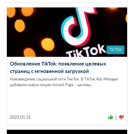
TIKTOK
Обновление TikTok: появление целевых
страниц с мгновенной загрузкой
Нововведение социальной сети ТикТок. В TikTok Ads Manager
добавили новую опцию Instant Page – целевы...
2022.01.31
thumb_up
1
thumb_down