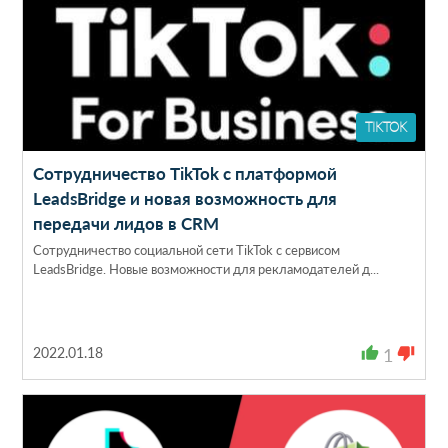
TIKTOK
Сотрудничество TikTok с платформой
LeadsBridge и новая возможность для
передачи лидов в CRM
Сотрудничество социальной сети TikTok с сервисом
LeadsBridge. Новые возможности для рекламодателей д...
2022.01.18
thumb_up
1
thumb_down