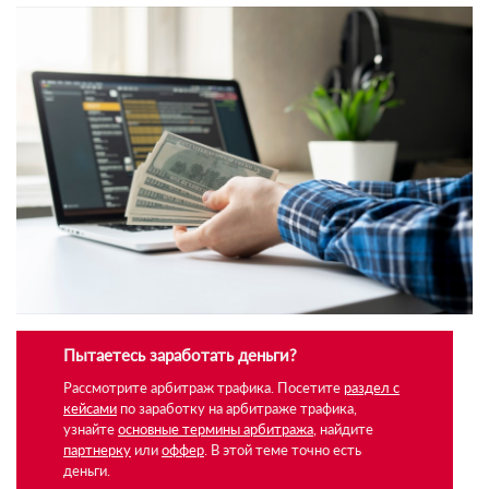
Пытаетесь заработать деньги?
Рассмотрите арбитраж трафика. Посетите
раздел с
кейсами
по заработку на арбитраже трафика,
узнайте
основные термины арбитража
, найдите
партнерку
или
оффер
. В этой теме точно есть
деньги.