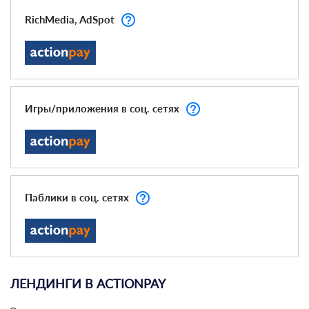
help_outline
RichMedia, AdSpot
help_outline
Игры/приложения в соц. сетях
help_outline
Паблики в соц. сетях
ЛЕНДИНГИ В ACTIONPAY