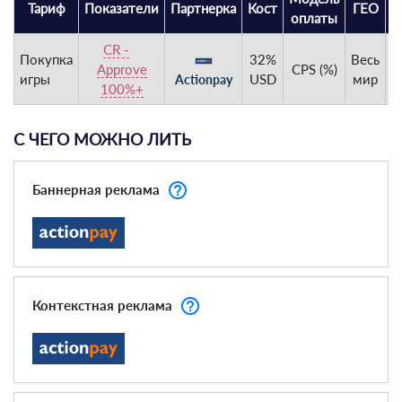
Тариф
Показатели
Партнерка
Кост
ГЕО
С
оплаты
CR -
Покупка
32%
Весь
Н
Approve
CPS (%)
игры
USD
мир
Actionpay
100%+
С ЧЕГО МОЖНО ЛИТЬ
help_outline
Баннерная реклама
help_outline
Контекстная реклама