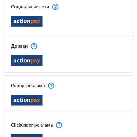
help_outline
Социальные сети
help_outline
Дорвеи
help_outline
Popup-реклама
help_outline
Clickunder реклама