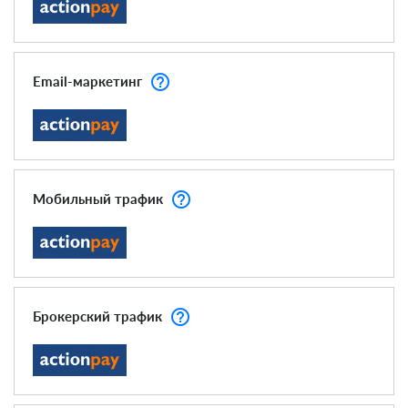
help_outline
Email-маркетинг
help_outline
Мобильный трафик
help_outline
Брокерский трафик