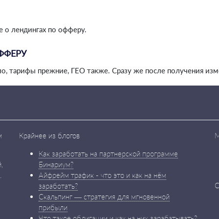
е о лендингах по офферу.
ФФЕРУ
о, тарифы прежние, ГЕО также. Сразу же после получения изме
м
Крайнее из блогов
М
Как заработать на партнерской программе
,
Бинариум?
.
Айфрейм трафик - что это и как на нём
С
заработать?
Скальпинг — стратегия для мгновенной
прибыли
Что такое облигации и как на них зарабатывать?