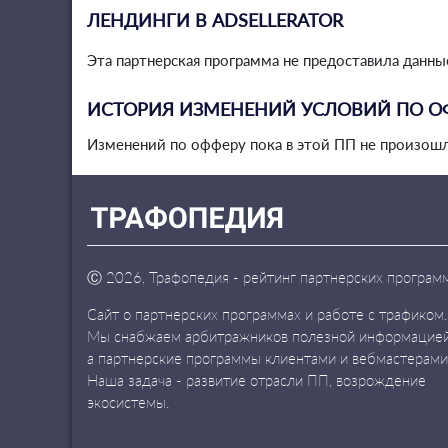
ЛЕНДИНГИ В ADSELLERATOR
Эта партнерская программа не предоставила данны
ИСТОРИЯ ИЗМЕНЕНИЙ УСЛОВИЙ ПО О
Изменений по офферу пока в этой ПП не произошл
Ⓒ
2026, Трафопедия - рейтинг партнерских програм
Сайт о партнерских программах и работе с трафиком.
Мы снабжаем арбитражников полезной информацией
а партнерские программы клиентами и вебмастерами
Наша задача - развитие отрасли ПП, возрождение
экосистемы.