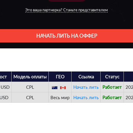
Это ваша партнерка? Станьте представителем
НАЧАТЬ ЛИТЬ НА ОФФЕР
ост
Модель оплаты
ГЕО
Ссылка
Статус
 USD
CPL
Начать лить
Работает
202
 USD
CPL
Весь мир
Начать лить
Работает
202