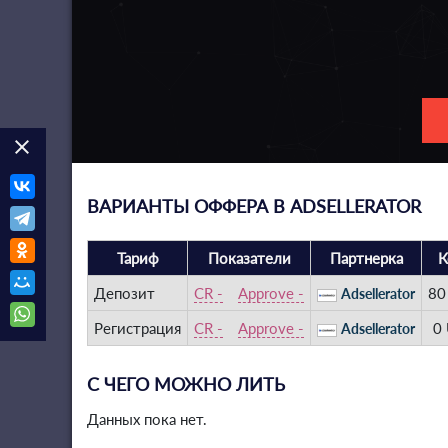
clear
ВАРИАНТЫ ОФФЕРА В ADSELLERATOR
Тариф
Показатели
Партнерка
К
Депозит
CR -
Approve -
80
Adsellerator
Регистрация
CR -
Approve -
0
Adsellerator
С ЧЕГО МОЖНО ЛИТЬ
Данных пока нет.