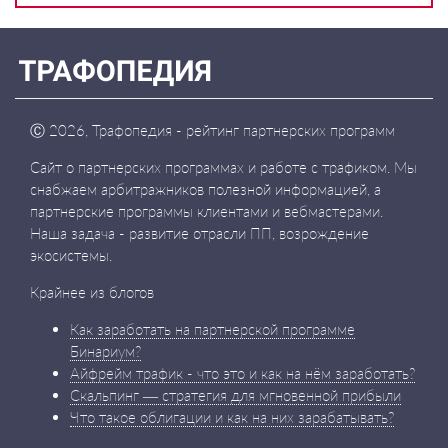
Ⓒ
2026, Трафопедия - рейтинг партнерских программ
Сайт о партнерских программах и работе с трафиком. Мы
снабжаем арбитражников полезной информацией, а
партнерские программы клиентами и вебмастерами.
Наша задача - развитие отрасли ПП, возрождение
экосистемы.
Крайнее из блогов
Как заработать на партнерской программе
Бинариум?
Айфрейм трафик - что это и как на нём заработать?
Скальпинг — стратегия для мгновенной прибыли
Что такое облигации и как на них зарабатывать?