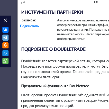
да
нет
ИНСТРУМЕНТЫ ПАРТНЕРКИ
clear
Трафикбэк
Автоматическое перенаправление в
оффер перестал принимать трафик, 
Подключить
рекламные кампании. Поможет не п
невнимательности. Часто партнерк
оффер при наличии
ПОДРОБНЕЕ О DOUBLETRADE
Doubletrade является партнерской сетью, котора
Посредством платформы пользователи могут быст
группе пользователей проект Doubletrade предлаг
надежности партнерки.
Предлагаемый функционал Doubletrade
Партнерский проект Doubletrade объединяет веб-
привлечения клиентов к различным товарам/услу
продаж реализуемых позиций.