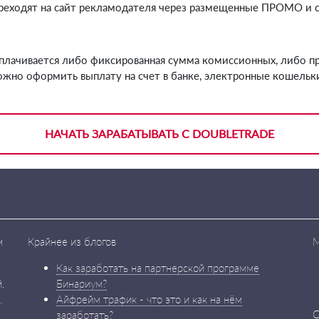
еходят на сайт рекламодателя через размещенные ПРОМО и со
плачивается либо фиксированная сумма комиссионных, либо пр
 можно оформить выплату на счет в банке, электронные кошель
НАЧАТЬ ЗАРАБАТЫВАТЬ С DOUBLETRADE
м
Крайнее из блогов
М
Как заработать на партнерской программе
,
Бинариум?
.
Айфрейм трафик - что это и как на нём
С
заработать?