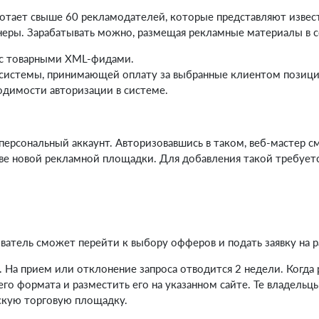
аботает свыше 60 рекламодателей, которые представляют изве
еры. Зарабатывать можно, размещая рекламные материалы в с
 с товарными XML-фидами.
я системы, принимающей оплату за выбранные клиентом позиц
одимости авторизации в системе.
персональный аккаунт. Авторизовавшись в таком, веб-мастер 
тве новой рекламной площадки. Для добавления такой требуетс
атель сможет перейти к выбору офферов и подать заявку на р
На прием или отклонение запроса отводится 2 недели. Когда 
 формата и разместить его на указанном сайте. Те владельцы
рскую торговую площадку.