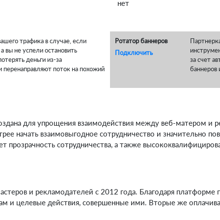
нет
ашего трафика в случае, если
Ротатор баннеров
Партнерка
а вы не успели остановить
инструмен
Подключить
отерять деньги из-за
за счет а
и перенаправляют поток на похожий
баннеров 
я создана для упрощения взаимодействия между веб-матером и
рее начать взаимовыгодное сотрудничество и значительно по
ает прозрачность сотрудничества, а также высококвалифицирова
мастеров и рекламодателей с 2012 года. Благодаря платформе 
гам и целевые действия, совершенные ими. Вторые же оплачи