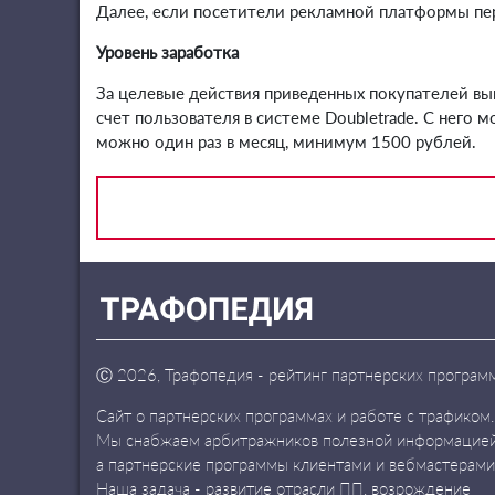
Далее, если посетители рекламной платформы пер
Уровень заработка
За целевые действия приведенных покупателей вы
счет пользователя в системе Doubletrade. С него
можно один раз в месяц, минимум 1500 рублей.
Ⓒ
2026, Трафопедия - рейтинг партнерских програм
Сайт о партнерских программах и работе с трафиком.
Мы снабжаем арбитражников полезной информацией
а партнерские программы клиентами и вебмастерами
Наша задача - развитие отрасли ПП, возрождение