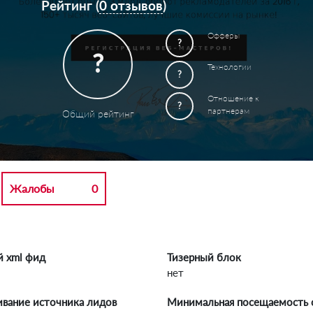
Рейтинг (
0 отзывов
)
Офферы
?
?
Технологии
?
Отношение к
?
партнерам
Общий рейтинг
Жалобы
0
й xml фид
Тизерный блок
нет
вание источника лидов
Минимальная посещаемость 