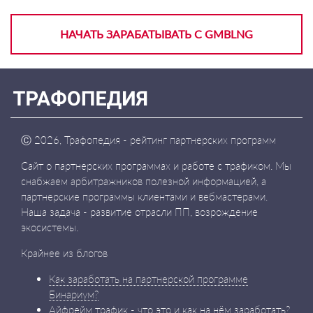
НАЧАТЬ ЗАРАБАТЫВАТЬ С GMBLNG
Ⓒ
2026, Трафопедия - рейтинг партнерских программ
Сайт о партнерских программах и работе с трафиком. Мы
снабжаем арбитражников полезной информацией, а
партнерские программы клиентами и вебмастерами.
Наша задача - развитие отрасли ПП, возрождение
экосистемы.
Крайнее из блогов
Как заработать на партнерской программе
Бинариум?
Айфрейм трафик - что это и как на нём заработать?