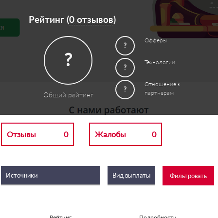
Рейтинг (
0 отзывов
)
Офферы
?
?
Технологии
?
Отношение к
?
партнерам
Общий рейтинг
Отзывы
0
Жалобы
0
Рейтинг
Подробности