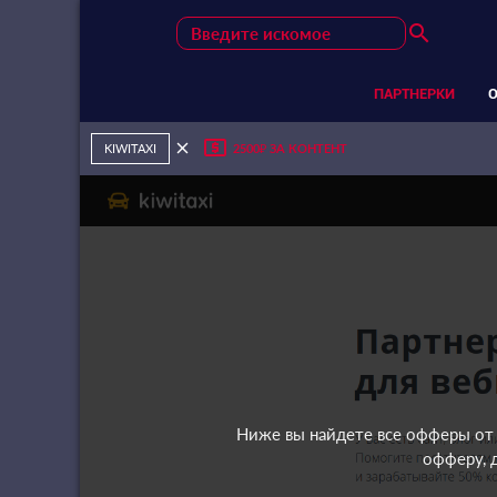
search
ПАРТНЕРКИ
local_atm
close
KIWITAXI
2500₽ ЗА КОНТЕНТ
Ниже вы найдете все офферы от 
офферу, 