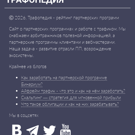
Ⓒ
2026, Трафопедия - рейтинг партнерских программ
Сайт о партнерских программах и работе с трафиком. Мы
снабжаем арбитражников полезной информацией, а
партнерские программы клиентами и вебмастерами.
Наша задача - развитие отрасли ПП, возрождение
экосистемы.
Крайнее из блогов
Как заработать на партнерской программе
Бинариум?
Айфрейм трафик - что это и как на нём заработать?
Скальпинг — стратегия для мгновенной прибыли
Что такое облигации и как на них зарабатывать?
Мы в соцсетях