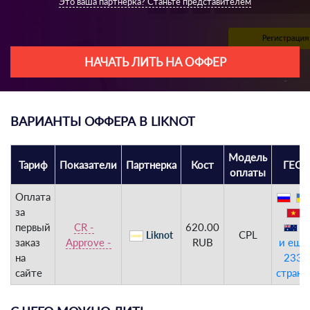
Это ваша партнерка? Станьте представителем
НАЧАТЬ ЛИТЬ НА ОФФЕР
ВАРИАНТЫ ОФФЕРА В LIKNOT
Модель
Тариф
Показатели
Партнерка
Кост
ГЕО
оплаты
Оплата
за
первый
CR -
620.00
CPL
Liknot
заказ
Approve -
RUB
и еще
на
233
сайте
страны