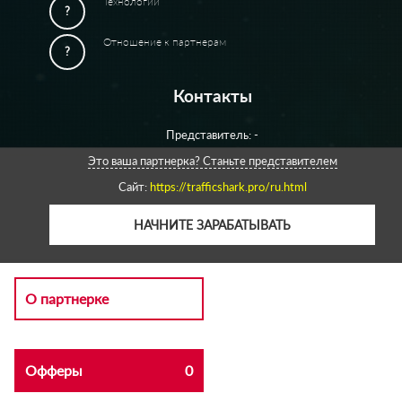
Технологии
?
Отношение к партнерам
?
Контакты
Представитель: -
Это ваша партнерка? Станьте представителем
Сайт:
https://trafficshark.pro/ru.html
НАЧНИТЕ ЗАРАБАТЫВАТЬ
О партнерке
Офферы
0