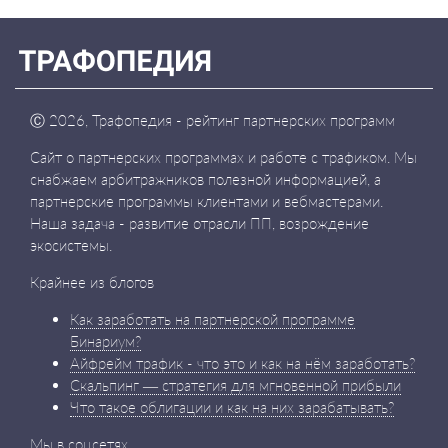
Ⓒ
2026, Трафопедия - рейтинг партнерских программ
Сайт о партнерских программах и работе с трафиком. Мы
снабжаем арбитражников полезной информацией, а
партнерские программы клиентами и вебмастерами.
Наша задача - развитие отрасли ПП, возрождение
экосистемы.
Крайнее из блогов
Как заработать на партнерской программе
Бинариум?
Айфрейм трафик - что это и как на нём заработать?
Скальпинг — стратегия для мгновенной прибыли
Что такое облигации и как на них зарабатывать?
Мы в соцсетях