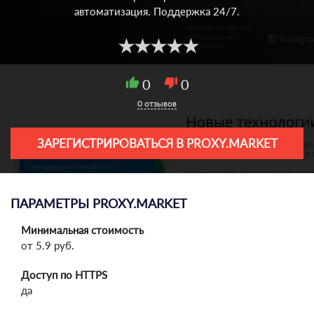
автоматизация. Поддержка 24/7.
thumb_up
0
thumb_down
0
0 отзывов
ЗАРЕГИСТРИРОВАТЬСЯ В PROXY.MARKET
ПАРАМЕТРЫ PROXY.MARKET
Минимальная стоимость
от 5.9 руб.
Доступ по HTTPS
да