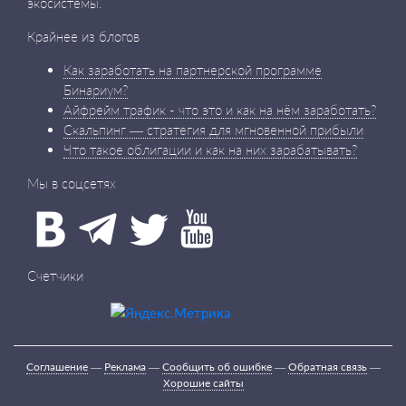
экосистемы.
Крайнее из блогов
Как заработать на партнерской программе
Бинариум?
Айфрейм трафик - что это и как на нём заработать?
Скальпинг — стратегия для мгновенной прибыли
Что такое облигации и как на них зарабатывать?
Мы в соцсетях
Счетчики
Соглашение
—
Реклама
—
Сообщить об ошибке
—
Обратная связь
—
Хорошие сайты