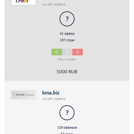
на сайт сервиса
?
61 оффер
237 стран
0
0
0
Все отзывы
5000 RUB
kma.biz
на сайт сервиса
?
118 офферов
57 стран