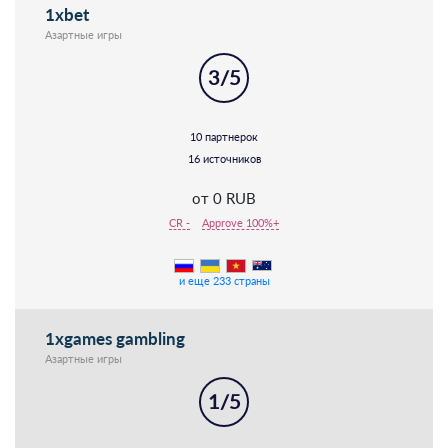
1xbet
Азартные игры
3/5
10 партнерок
16 источников
от 0 RUB
CR -
Approve 100%+
и еще 233 страны
1xgames gambling
Азартные игры
1/5