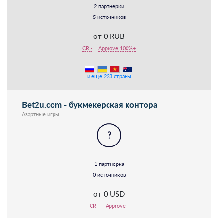
2 партнерки
5 источников
от 0 RUB
CR -
Approve 100%+
и еще 223 страны
Bet2u.com - букмекерская контора
Азартные игры
?
1 партнерка
0 источников
от 0 USD
CR -
Approve -