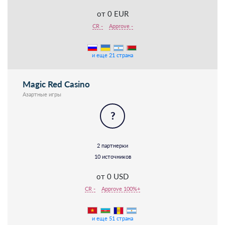
от 0 EUR
CR -
Approve -
и еще 21 страна
Magic Red Casino
Азартные игры
?
2 партнерки
10 источников
от 0 USD
CR -
Approve 100%+
и еще 51 страна