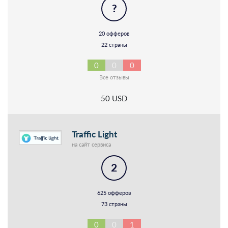
?
20 офферов
22 страны
0
0
0
Все отзывы
50 USD
Traffic Light
на сайт сервиса
2
625 офферов
73 страны
0
0
1