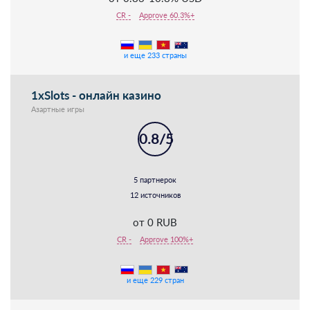
CR -
Approve 60.3%+
и еще 233 страны
1xSlots - онлайн казино
Азартные игры
0.8/5
5 партнерок
12 источников
от 0 RUB
CR -
Approve 100%+
и еще 229 стран