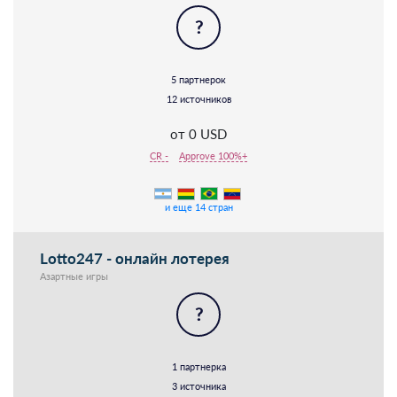
?
5 партнерок
12 источников
от 0 USD
CR -
Approve 100%+
и еще 14 стран
Lotto247 - онлайн лотерея
Азартные игры
?
1 партнерка
3 источника