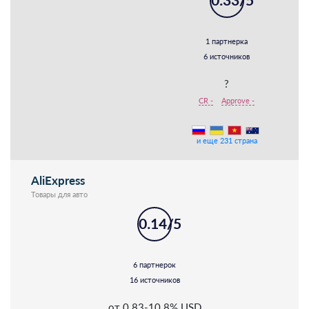
0.33/5
1 партнерка
6 источников
?
CR -
Approve -
и еще 231 страна
AliExpress
Товары для авто
0.14/5
6 партнерок
16 источников
от 0.83-10.8% USD