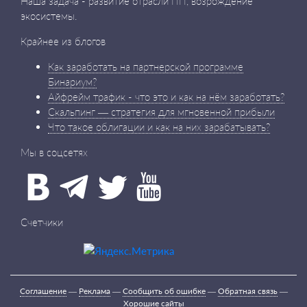
Наша задача - развитие отрасли ПП, возрождение
экосистемы.
Крайнее из блогов
Как заработать на партнерской программе
Бинариум?
Айфрейм трафик - что это и как на нём заработать?
Скальпинг — стратегия для мгновенной прибыли
Что такое облигации и как на них зарабатывать?
Мы в соцсетях
Счетчики
Соглашение
—
Реклама
—
Сообщить об ошибке
—
Обратная связь
—
Хорошие сайты