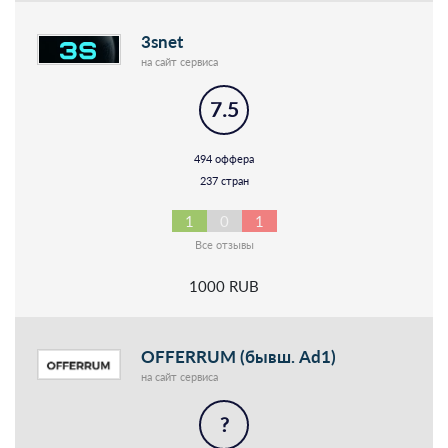
3snet
на сайт сервиса
7.5
494 оффера
237 стран
1
0
1
Все отзывы
1000 RUB
OFFERRUM (бывш. Ad1)
на сайт сервиса
?