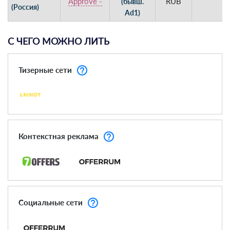
Approve -
RUB
(бывш.
(Россия)
Ad1)
С ЧЕГО МОЖНО ЛИТЬ
help_outline
Тизерные сети
help_outline
Контекстная реклама
help_outline
Социальные сети