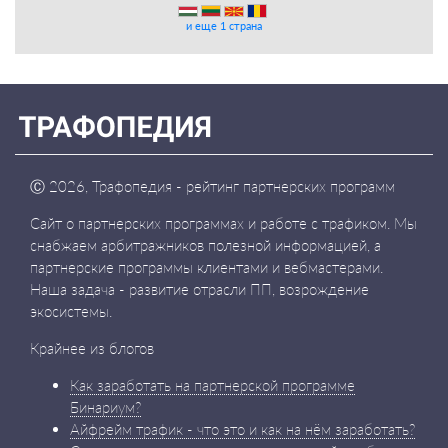
и еще 1 страна
Ⓒ
2026, Трафопедия - рейтинг партнерских программ
Сайт о партнерских программах и работе с трафиком. Мы
снабжаем арбитражников полезной информацией, а
партнерские программы клиентами и вебмастерами.
Наша задача - развитие отрасли ПП, возрождение
экосистемы.
Крайнее из блогов
Как заработать на партнерской программе
Бинариум?
Айфрейм трафик - что это и как на нём заработать?