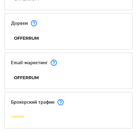
help_outline
Дорвеи
help_outline
Email-маркетинг
help_outline
Брокерский трафик