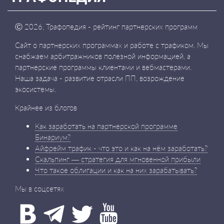
Ⓒ
2026, Трафопедия - рейтинг партнерских программ
Сайт о партнерских программах и работе с трафиком. Мы
снабжаем арбитражников полезной информацией, а
партнерские программы клиентами и вебмастерами.
Наша задача - развитие отрасли ПП, возрождение
экосистемы.
Крайнее из блогов
Как заработать на партнерской программе
Бинариум?
Айфрейм трафик - что это и как на нём заработать?
Скальпинг — стратегия для мгновенной прибыли
Что такое облигации и как на них зарабатывать?
Мы в соцсетях