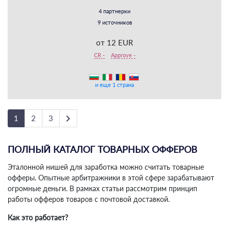
4 партнерки
9 источников
от 12 EUR
CR -
Approve -
и еще 1 страна
keyboard_arrow_right
1
2
3
ПОЛНЫЙ КАТАЛОГ ТОВАРНЫХ ОФФЕРОВ
Эталонной нишей для заработка можно считать товарные
офферы. Опытные арбитражники в этой сфере зарабатывают
огромные деньги. В рамках статьи рассмотрим принцип
работы офферов товаров с почтовой доставкой.
Как это работает?