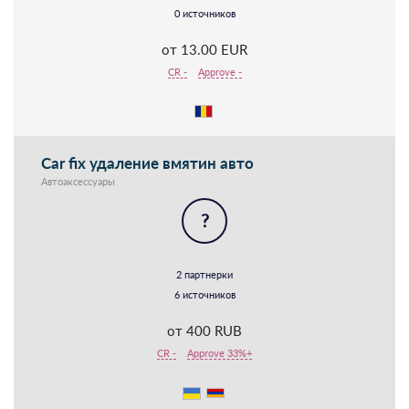
0 источников
от 13.00 EUR
CR -
Approve -
Car fix удаление вмятин авто
Автоаксессуары
?
2 партнерки
6 источников
от 400 RUB
CR -
Approve 33%+