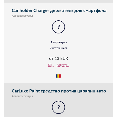
Car holder Charger держатель для смартфона
Автоаксессуары
?
1 партнерка
7 источников
от 13 EUR
CR -
Approve -
CarLuxe Paint cредство против царапин авто
Автоаксессуары
?