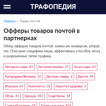
Офферы
Товары почтой
Офферы товаров почтой в
партнерках
Обзор офферов товаров почтой: комиссия, конверсия, аппрув,
гео. Описание специфики ниши, эффективных способов литья
и разрешенных типов трафика.
Автоаксессуары
81
Автоэлектроника
37
Аксессуары
63
Распродажи/Витрины
10
Детские товары
6
Другое
49
Игрушки
65
Комплекты
18
Красота и здоровье
3
Обувь
43
Одежда
102
Смартфоны
18
Сумки/Портмоне
19
Товары для дома
431